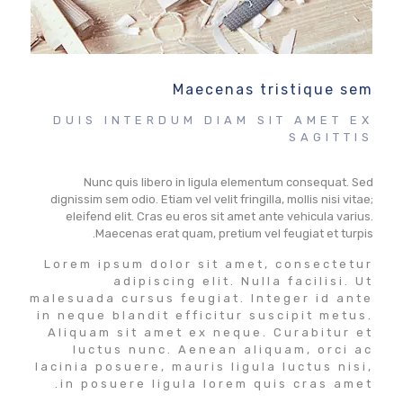
Maecenas tristique sem
DUIS INTERDUM DIAM SIT AMET EX
SAGITTIS
Nunc quis libero in ligula elementum consequat. Sed
dignissim sem odio. Etiam vel velit fringilla, mollis nisi vitae;
eleifend elit. Cras eu eros sit amet ante vehicula varius.
Maecenas erat quam, pretium vel feugiat et turpis.
Lorem ipsum dolor sit amet, consectetur
adipiscing elit. Nulla facilisi. Ut
malesuada cursus feugiat. Integer id ante
in neque blandit efficitur suscipit metus.
Aliquam sit amet ex neque. Curabitur et
luctus nunc. Aenean aliquam, orci ac
lacinia posuere, mauris ligula luctus nisi,
in posuere ligula lorem quis cras amet.