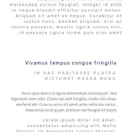
malesuada cursus feugiat. Integer id ante
in neque blandit efficitur suscipit metus.
Aliquam sit amet ex neque. Curabitur et
luctus nunc. Aenean aliquam, orci ac
lacinia posuere, mauris ligula luctus nisi,
in posuere ligula lorem quis cras amet.
Vivamus tempus congue fringilla
IN HAC HABITASSE PLATEA
DICTUMST MASSA NUNC
Nunc quis libero in ligula elementum consequat. Sed
dignissim sem odio. Etiam vel velit fringilla, mollis nisi vitae;
eleifend elit. Cras eu eros sit amet ante vehicula varius.
Maecenas erat quam, pretium vel feugiat et turpis.
Lorem ipsum dolor sit amet,
consectetur adipiscing elit. Nulla
facilisi. Ut malesuada cursus feugiat.