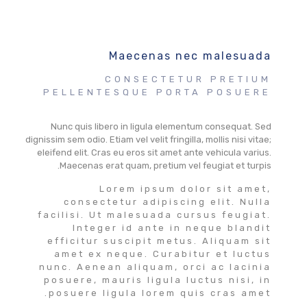
Maecenas nec malesuada
CONSECTETUR PRETIUM
PELLENTESQUE PORTA POSUERE
Nunc quis libero in ligula elementum consequat. Sed
dignissim sem odio. Etiam vel velit fringilla, mollis nisi vitae;
eleifend elit. Cras eu eros sit amet ante vehicula varius.
Maecenas erat quam, pretium vel feugiat et turpis.
Lorem ipsum dolor sit amet,
consectetur adipiscing elit. Nulla
facilisi. Ut malesuada cursus feugiat.
Integer id ante in neque blandit
efficitur suscipit metus. Aliquam sit
amet ex neque. Curabitur et luctus
nunc. Aenean aliquam, orci ac lacinia
posuere, mauris ligula luctus nisi, in
posuere ligula lorem quis cras amet.