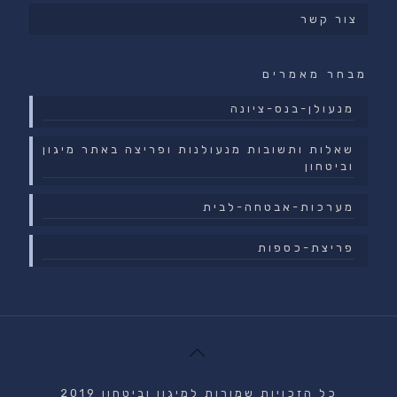
צור קשר
מבחר מאמרים
מנעולן-בנס-ציונה
שאלות ותשובות מנעולנות ופריצה באתר מיגון
וביטחון
מערכות-אבטחה-לבית
פריצת-כספות
כל הזכויות שמורות למיגון וביטחון 2019