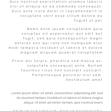
Quis nostrud exercitation ullamco laboris
nisi ut aliquip ex ea commodo consequat.
Duis aute irure dolor in reprehenderit in
voluptate velit esse cillum dolore eu
fugiat ut per
Nemo enim ipsam voluptatem quia
voluptas sit aspernatur aut odit aut
fugit, sed quia consequuntur magni
dolores eos qui rata non numquam eius
modi tempora incidunt ut labore et dolore
magnam aliquam quaerat voluptatem.
Proin dui turpis, pharetra sed massa ac;
vulputate consequat ante. Nullam
faucibus risus non suscipit suscipit.
Pellentesque pulvinar nisl sem.
Vestibulum amet.
Lorem ipsum dolor sit amet, consectetur adipisicing elit, sed
do eiusmod tempor incididunt ut labore et dolore magna
aliqua. Ut enim ad minim veniam, quis nostrud exerc.
Anim id est laborum. Sed ut perspiciatis