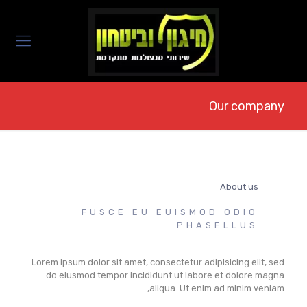
Our company
About us
FUSCE EU EUISMOD ODIO
PHASELLUS
Lorem ipsum dolor sit amet, consectetur adipisicing elit, sed
do eiusmod tempor incididunt ut labore et dolore magna
aliqua. Ut enim ad minim veniam,