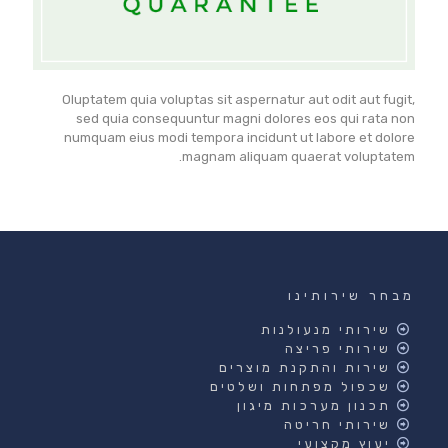
Oluptatem quia voluptas sit aspernatur aut odit aut fugit,
sed quia consequuntur magni dolores eos qui rata non
numquam eius modi tempora incidunt ut labore et dolore
magnam aliquam quaerat voluptatem.
מבחר שירותינו
שירותי מנעולנות
שירותי פריצה
שירות והתקנת מוצרים
שכפול מפתחות ושלטים
תכנון מערכות מיגון
שירותי חריטה
יעוץ מקצועי