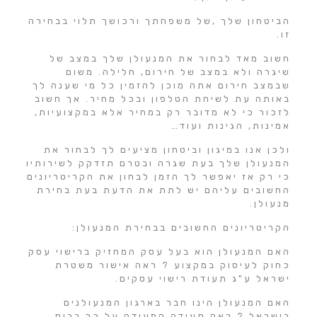
הביטחון שלך ,של משפחתך ורכושך תלוי בבחירה
זו.
חשוב מאד לבחור את המנעולן שלך במצב של
שיגרה ולא במצב של חירום, חלילה. משום
שבמצב חירום אתה מוכן להזמין כל מי שענה לך
באותה עת לשיחת הטלפון ובכל מחיר. אך חשוב
לזכור כי לא מדובר רק במחיר אלא במקצועיות,
אמינות, הגינות ועוד…
ולכן אנו במיגון וביטחון מציעים לך לבחור את
המנעולן שלך בעת שגרה ובטרם תזדקק לשירותיו
כי רק אז יאפשר לך הזמן לבחון את הקריטריונים
החשובים עליהם יש לתת את הדעת בעת בחירת
מנעולן.
הקריטריונים החשובים בבחירת המנעולן:
האם המנעולן הוא בעל עסק המחזיק ברישוי עסק
כחוק לעיסוק במקצוע ? ראה אישור משטרת
ישראל ע"ג תעודת רישוי עסקים.
האם המנעולן הינו חבר בארגון המנעולנים
בישראל ? ראה תעודה המעידה על כך בבית