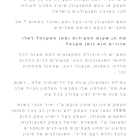
העסק או בקש מהמנעולן שיציג בפניך תעודה
חבר בארגון המנעולנים בישראל.
האם המנעולן הינו בעל ותק ומוכר בתחום ? אל
תתבייש לבקש רשימת ממליצים.
מה הן שעות הפעילות ומתן המענה? לאלו
אזורים הוא נותן מענה?
האם יש לו היכולת המקצועית לתת מענה לכל
תחומי המנעולנות כגון: מנעולים לבית,דלתות
פלדה, כספות, מנעולי רכב, שכפול מפתחות
וכו'…
במידה והמנעולן עונה על דרישותיך אלה , רשום
את מס' הטלפון שלו במכשיר הטלפון הנייד שלך
על מנת שיהיה זמין עבורך בכל עת.
העסק מיגון וביטחון הוקם ע"י יאיר חגבי בשנת
1988 ומאז צבר העסק ידע וניסיון רב בכל תחומי
המקצוע מנעולן. העסק בעל רישיון עסק כחוק
ומאושר ע"י משטרת ישראל כעסק למנעולנות.
במיגון וביטחון מעסיקים מנעולנים מוסמכים
בלבד וללא רקע פלילי. המנעולנים של מיגון