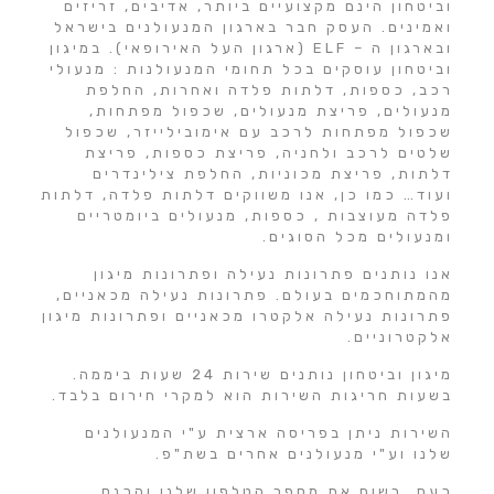
וביטחון הינם מקצועיים ביותר, אדיבים, זריזים
ואמינים. העסק חבר בארגון המנעולנים בישראל
ובארגון ה – ELF (ארגון העל האירופאי). במיגון
וביטחון עוסקים בכל תחומי המנעולנות : מנעולי
רכב, כספות, דלתות פלדה ואחרות, החלפת
מנעולים, פריצת מנעולים, שכפול מפתחות,
שכפול מפתחות לרכב עם אימובילייזר, שכפול
שלטים לרכב ולחניה, פריצת כספות, פריצת
דלתות, פריצת מכוניות, החלפת צילינדרים
ועוד… כמו כן, אנו משווקים דלתות פלדה, דלתות
פלדה מעוצבות , כספות, מנעולים ביומטריים
ומנעולים מכל הסוגים.
אנו נותנים פתרונות נעילה ופתרונות מיגון
מהמתוחכמים בעולם. פתרונות נעילה מכאניים,
פתרונות נעילה אלקטרו מכאניים ופתרונות מיגון
אלקטרוניים.
מיגון וביטחון נותנים שירות 24 שעות ביממה.
בשעות חריגות השירות הוא למקרי חירום בלבד.
השירות ניתן בפריסה ארצית ע"י המנעולנים
שלנו וע"י מנעולנים אחרים בשת"פ.
כעת, רשום את מספר הטלפון שלנו והכנס